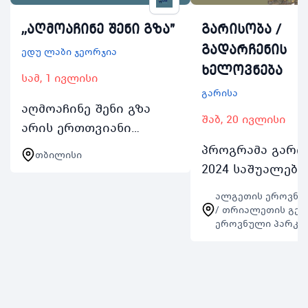
,,აღმოაჩინე შენი გზა''
გარისობა /
გადარჩენის
ედუ ლაბი ჯეორჯია
ხელოვნება
სამ, 1 ივლისი
გარისა
აღმოაჩინე შენი გზა
შაბ, 20 ივლისი
არის ერთთვიანი
საზაფხულო სკოლა
პროგრამა გარი
თბილისი
1317 წლის
2024 საშუალება
მოზარდებისთვის
აძლევს 14 დან 1
ალგეთის ეროვნუ
პრიორიტეტი მიენიჭება
წლამდე მოზარდ
/ თრიალეთის გეგ
ნაკლებშესაძლებლობის
ეროვნული პარკი
გაეცნონ სალაშ
მქონე ოჯახების წევრებს
თვითგადარჩენი
რომლის მიზა…
პრინციპებს ასე
გამოსცადონ სა
შესაძლებლო…