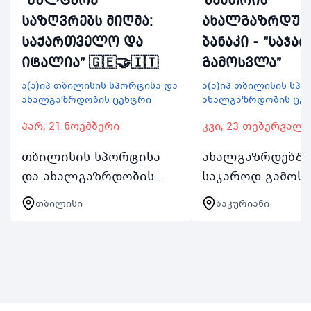
საზღვრებს მიღმა:
ახალგაზრდუ
საქართველო და
ბანაკი - "საჯა
იტალია” 🇬🇪🤝🇮🇹
გამოსვლა"
ა(ა)იპ თბილისის სპორტისა და
ა(ა)იპ თბილისის სპ
ახალგაზრდობის ცენტრი
ახალგაზრდობის ცე
პარ, 21 ნოემბერი
კვი, 23 თებერვალი
თბილისის სპორტისა
ახალგაზრდებში
და ახალგაზრდობის
საჯაროდ გამოს
ცენტრი გიწვევთ
ხელოვნების
თბილისი
ბაკურიანი
კულტურულ საღამოზე
განვითარების
სადაც ერთად
ხელშეწყობის მ
აღმოვაჩენთ ქართულ
2025 წლის 23
და იტალიურ
თებერვლიდან 2
კულტურებს შორის
თებერვლის შუ