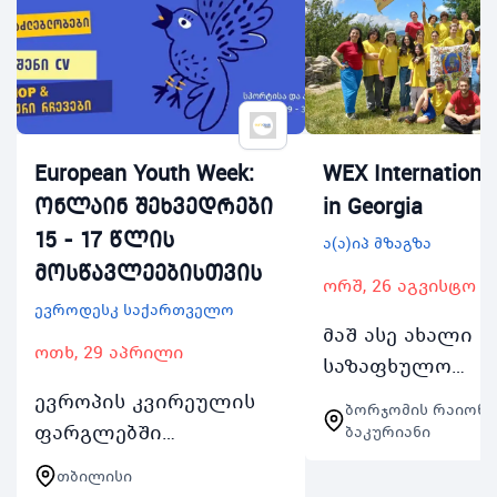
European Youth Week:
WEX Internationa
ონლაინ შეხვედრები
in Georgia
15 - 17 წლის
ა(ა)იპ მზაგზა
მოსწავლეებისთვის
ორშ, 26 აგვისტო
ევროდესკ საქართველო
მაშ ასე ახალი
ოთხ, 29 აპრილი
საზაფხულო
თავგადასავლის
ევროპის კვირეულის
ბორჯომის რაიონი,
მოემზადეთ თუ 
ფარგლებში
ბაკურიანი
რომ შეხვდე
შესაძლებლობა 15 17
თბილისი
მონაწილეებს
წლის