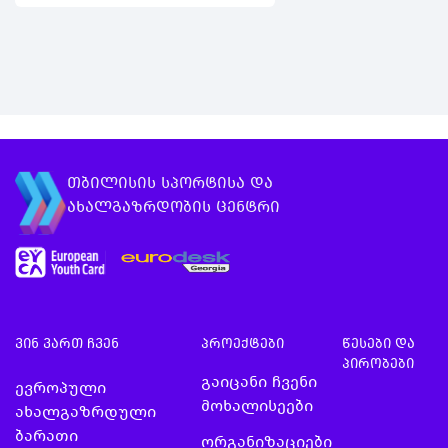
მსოფლიოს სხვა
მოსწავლეებისთვის
ქვეყნიდან იცხ
გაიცანი ევროპაში
მულტიკულტურ
არსებული
გარემოში მთელ
შესაძლებლობები და
ისწავლე როგორ
მოამზადო ისეთი
თბილისის სპორტისა და
განაცხად…
ახალგაზრდობის ცენტრი
ვინ ვართ ჩვენ
პროექტები
წესები და
პირობები
გაიცანი ჩვენი
ევროპული
მოხალისეები
ახალგაზრდული
ბარათი
ორგანიზაციები