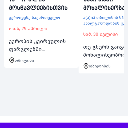
მოსწავლეებისთვის
მოხალისეობაშ
ევროდესკ საქართველო
ა(ა)იპ თბილისის სპ
ახალგაზრდობის ცე
ოთხ, 29 აპრილი
სამ, 30 ივლისი
ევროპის კვირეულის
თუ გსურს გაიგო
ფარგლებში
მოხალისეობრი
შესაძლებლობა 15 17
თბილისი
საქმიანობის შეს
წლის
თბილისის
გამოტოვო
მოსწავლეებისთვის
შესაძლებლობა
გაიცანი ევროპაში
ჩაერთო TSYCის F
არსებული
Yourself in Volunte
შესაძლებლობები და
თბილისის სპორ
ისწავლე როგორ
და ახა…
მოამზადო ისეთი
განაცხად…