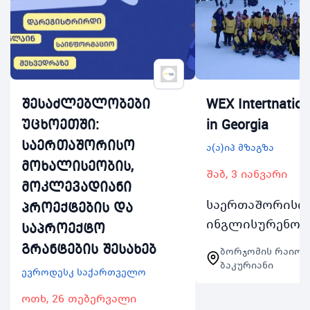
შესაძლებლობები
WEX Intertnatio
უცხოეთში:
in Georgia
საერთაშორისო
ა(ა)იპ მზაგზა
მოხალისეობის,
შაბ, 3 იანვარი
მოკლევადიანი
საერთაშორისო
პროექტების და
ინგლისურენოვ
საპროექტო
ტრენინგსკოლა
გრანტების შესახებ
ბორჯომის რაიონი
ბაკურიანში8 დ
ბაკურიანი
ევროდესკ საქართველო
მხოლოდ
ოთხ, 26 თებერვალი
ინგლისურადზა