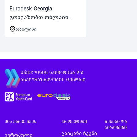
ტრენინგსკოლა
Eurodesk Georgia
გაიმართება
გთავაზობთ ონლაინ
საქართველოს
საინფორმაციო
თბილისი
მთავრობის მიე
შეხვედრების
გაცემული ყვე
სერიასშესაძლებლობები
უცხოეთში სწავლა
სტაჟირება
მოხალისეობა
თბილისის სპორტისა და
მონაწილეობა და
ახალგაზრდობის ცენტრი
გრანტებიშეხვედრა…
ვინ ვართ ჩვენ
პროექტები
წესები და
პირობები
გაიცანი ჩვენი
ევროპული