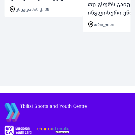
თუ გსურს გაიუმ
პარლამენტის
ცხვედაძის ქ. 38
ინგლისური ენი
ეროვნულ
სასაუბრო უნარჩ
ბიბლიოთეკასთან
თბილისი
არ გამოტოვო
ერთად თბილისის
შესაძლებლობა
მერიის დაფინანსებით
ჩაერთო TSYCისEn
აცხადებს ესეების
Speaking Clubში
კონკურსს და ზამთრის
თბილისის სპორ
ბანაკს თბ…
და ახალგაზრდ
Tbilisi Sports and Youth Centre