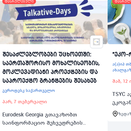
დასრულებული
დასრულ
შესაძლებლობები უცხოეთში:
"ეკო-
საერთაშორისო მოხალისეობის,
ა(ა)იპ 
ახალგა
მოკლევადიანი პროექტების და
საპროექტო გრანტების შესახებ
შაბ, 12
ევროდესკ საქართველო
TSYC ა
პარ, 7 თებერვალი
ეკოგა
EcoEd
Eurodesk Georgia გთავაზობთ
ზედა
გასვლ
საინფორმაციო შეხვედრების
ოქტომ
სერიასშესაძლებლობები უცხოეთში