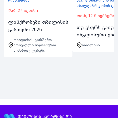
ლაშქრობა
ა(ა)იპ თბილისის სპ
ახალგაზრდობის ცე
შაბ, 27 ივნისი
ოთხ, 12 ნოემბერი
ლაშქრობები თბილისის
თუ გსურს გაიუმ
გარშემო 2026
ინგლისური ენი
აღმოაჩინეთ
თბილისის გარშემო
სასაუბრო უნარჩ
თბილისთან ახლოს
არსებული სალაშქრო
თბილისი
არ გამოტოვო
მიმართულებები
მდებარე ლანდშაპტები
შესაძლებლობა
საზაფხულო
ჩაერთო TSYCისEn
პროგრამები 2026ის
Speaking Clubში
ფარგლებში
თბილისის სპორ
ლაშქრობები თბილისის
და ახალგაზრდ
გარშემო 4 ორ…
თბილისის სპორტისა და