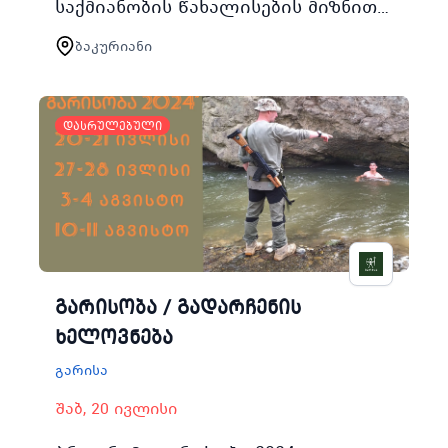
საქმიანობის წახალისების მიზნით
30 აგვისტოდან 3 სექტემბრის
ბაკურიანი
შუალედში ჩატარდება
ახალგაზრდა მოხალისეთა ბანაკი
რომელიც აქტიურ…
დასრულებული
გარისობა / გადარჩენის
ხელოვნება
გარისა
შაბ, 20 ივლისი