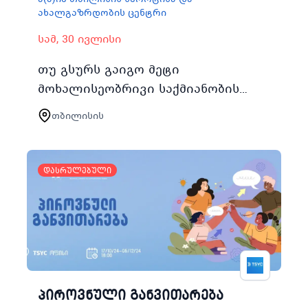
ახალგაზრდობის ცენტრი
სამ, 30 ივლისი
თუ გსურს გაიგო მეტი
მოხალისეობრივი საქმიანობის
შესახებ არ გამოტოვო
თბილისის
შესაძლებლობა ჩაერთო TSYCის
Find Yourself in Volunteeringში
თბილისის სპორტისა და ახა…
დასრულებული
პიროვნული განვითარება