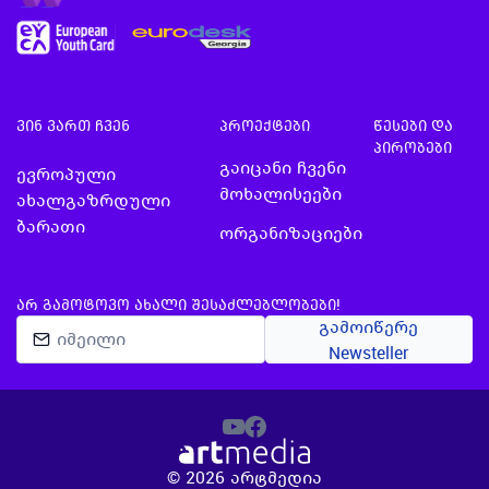
ბანაკში ბანაკი…
ვინ ვართ ჩვენ
პროექტები
წესები და
პირობები
გაიცანი ჩვენი
ევროპული
მოხალისეები
ახალგაზრდული
ბარათი
ორგანიზაციები
ᲐᲠ ᲒᲐᲛᲝᲢᲝᲕᲝ ᲐᲮᲐᲚᲘ ᲨᲔᲡᲐᲫᲚᲔᲑᲚᲝᲑᲔᲑᲘ!
გამოიწერე
Newsteller
©
2026
არტმედია