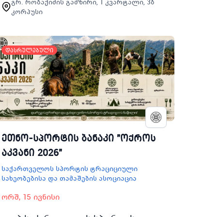
გრ. რობაქიძის გამზირი, 1 კვარტალი, 3ბ
პროგრამები 2024ის
კორპუსი
ფარგლებშიWordPress ის
საზაფხულო სკოლაში 7 დღის
განმავლობაში 8 ს…
დასრულებული
ეთნო-სპორტის ბანაკი "ოქროს
აკვანი 2026"
საქართველოს სპორტის ტრაციციული
სახეობებისა და თამაშების ასოციაცია
ორშ, 15 ივნისი