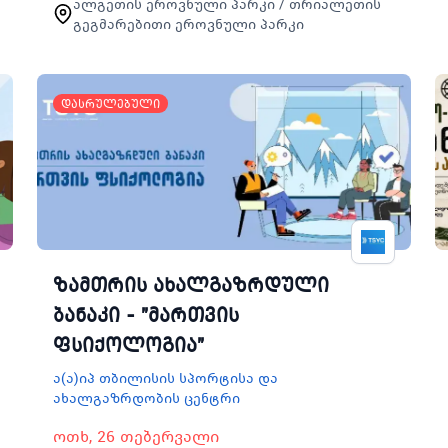
ალგეთის ეროვნული პარკი / თრიალეთის
სალაშქრო და თვითგადარჩენის
გეგმარებითი ეროვნული პარკი
პრინციპებს ასევე გამოსცადონ
საკუთარი შესაძლებლო…
დასრულებული
ზამთრის ახალგაზრდული
ბანაკი - "მართვის
ფსიქოლოგია"
ა(ა)იპ თბილისის სპორტისა და
ახალგაზრდობის ცენტრი
ოთხ, 26 თებერვალი