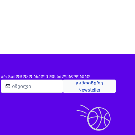
ᲐᲠ ᲒᲐᲛᲝᲢᲝᲕᲝ ᲐᲮᲐᲚᲘ ᲨᲔᲡᲐᲫᲚᲔᲑᲚᲝᲑᲔᲑᲘ!
გამოიწერე
Newsteller