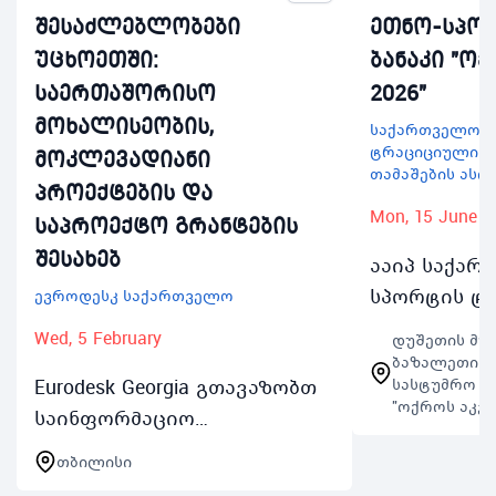
შესაძლებლობები
ეთნო-სპო
უცხოეთში:
ბანაკი "ოქ
საერთაშორისო
2026"
მოხალისეობის,
საქართველოს 
ტრაციციული სა
მოკლევადიანი
თამაშების ასო
პროექტების და
Mon, 15 June
საპროექტო გრანტების
შესახებ
ააიპ საქა
სპორტის ტ
ევროდესკ საქართველო
სახეობების
Wed, 5 February
დუშეთის მუ
თამაშების 
ბაზალეთის ტ
Eurodesk Georgia გთავაზობთ
სასტუმრო კ
2026 წლის 1
"ოქროს აკვა
საინფორმაციო
ივნისის ჩ
შეხვედრასშესაძლებლობები
თბილისში 
თბილისი
უცხოეთში სწავლა
18დან 22 წ