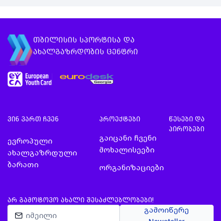
1000 საათიდ…
იმისთვის რომ 
თეორიული ცო…
თბილისის სპორტისა და
ახალგაზრდობის ცენტრი
ვინ ვართ ჩვენ
პროექტები
წესები და
პირობები
გაიცანი ჩვენი
ევროპული
მოხალისეები
ახალგაზრდული
ბარათი
ორგანიზაციები
ᲐᲠ ᲒᲐᲛᲝᲢᲝᲕᲝ ᲐᲮᲐᲚᲘ ᲨᲔᲡᲐᲫᲚᲔᲑᲚᲝᲑᲔᲑᲘ!
გამოიწერე