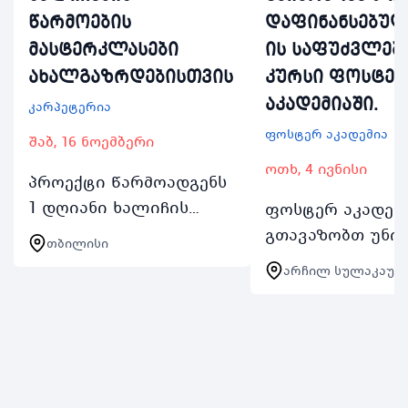
წარმოების
დაფინანსებულ
მასტერკლასები
ის საფუძვლებ
ახალგაზრდებისთვის
კურსი ფოსტე
აკადემიაში.
კარპეტერია
ფოსტერ აკადემია
შაბ, 16 ნოემბერი
ოთხ, 4 ივნისი
პროექტი წარმოადგენს
1 დღიანი ხალიჩის
ფოსტერ აკადემ
წარმოების
გთავაზობთ უნი
თბილისი
მასტერკლასების
შესაძლებლობა
არჩილ სულაკაური
სერიას რომელიც
სრულიად
გაიმართება ყოველ
დაფინანსებულ 
შაბათკვირას 2
საფუძვლების
ნოემბრიდან 24
სასწავლო კურსს
ნოემბრის ჩათვლით
კურსი შექმნილი