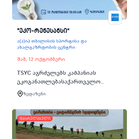
"ეკო-რენესანსი“
ა(ა)იპ თბილისის სპორტისა და
ახალგაზრდობის ცენტრი
შაბ, 12 ოქტომბერი
TSYC აგრძელებს კამპანიას
ეკოგანათლებასაქართველო
EcoEdGeo და გიწვევთ ერთ დღიან
ზედაზენი
გასვლით ვორქშოფზე რომელიც 12
ოქტომბერს ზედაზნის მიმდებარე
ტერიტორიაზე გა…
დასრულებული