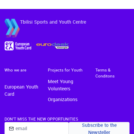
მეშვიდე გამოშვება 2024 წლის
20დან 26 სექტემბრის ჩათ…
Tbilisi Sports and Youth Centre
Who we are
Projects for Youth
Terms &
Conditons
Meet Young
European Youth
Volunteers
Card
Organizations
DON'T MISS THE NEW OPPORTUNITIES
Subscribe to the
Newsteller