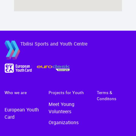
Tbilisi Sports and Youth Centre
Who we are
Projects for Youth
Terms &
Conditons
Meet Young
European Youth
Volunteers
Card
Organizations