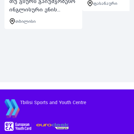
თუ გსურს გაიუმჯობესო
ფასანაური
დასვენების გარ
ინგლისური ენის
და რეკრეაციის
სასაუბრო უნარჩვევები
თბილისი
ხელშეწყობისაკ
არ გამოტოვო
მიმართულ მასშ
შესაძლებლობა
პროექტს ჯომარ
ჩაერთო TSYCის English
2025 ჯომარდობ
Speaking Clubში
თბილისის სპორტისა
და ახალგაზრდ…
Tbilisi Sports and Youth Centre