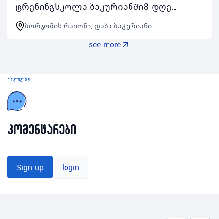
ტრენინგსკოლა ბაკურიანში8 დღე
მხოლოდ ინგლისურადზამთრის
ბორჯომის რაიონი, დაბა ბაკურიანი
ტრენინგსკოლა გაიმართება
see more
საქართველოს მთავრობის მიერ
გაცემული ყველა რ…
კომენტარები
Sign up
login