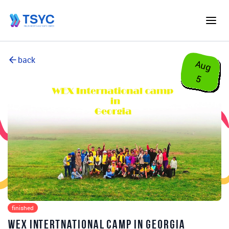
back
A
u
g
5
finished
WEX Intertnational camp in Georgia