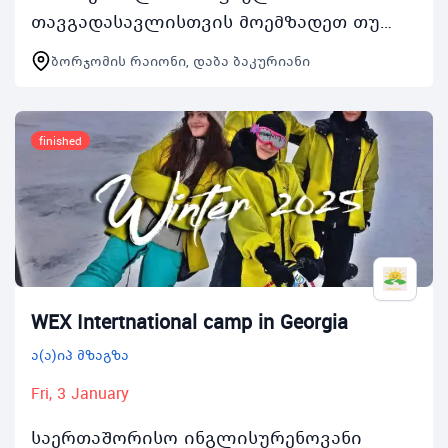
თავგადასავლისთვის მოემზადეთ თუ
გინდა რომ შეხვდე მონაწილეებს
ბორჯომის რაიონი, დაბა ბაკურიანი
მსოფლიოს სხვადასხვა ქვეყნიდან
იცხოვრო მულტიკულტურულ გარემოში
მთელი…
finished
WEX Intertnational camp in Georgia
ა(ა)იპ მზაგზა
Fri, 3 January
საერთაშორისო ინგლისურენოვანი