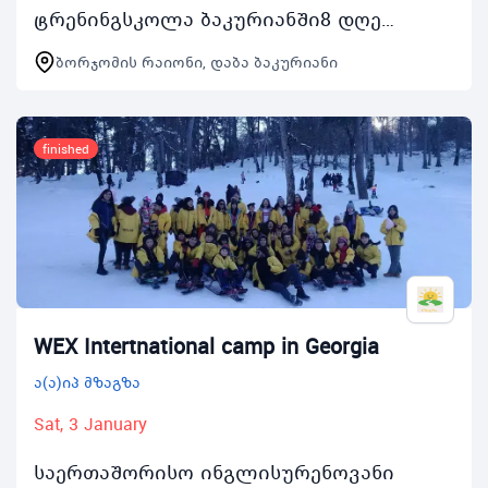
ტრენინგსკოლა ბაკურიანში8 დღე
მხოლოდ ინგლისურადზამთრის
ბორჯომის რაიონი, დაბა ბაკურიანი
ტრენინგსკოლა გაიმართება
საქართველოს მთავრობის მიერ
გაცემული ყველა რ…
finished
WEX Intertnational camp in Georgia
ა(ა)იპ მზაგზა
Sat, 3 January
საერთაშორისო ინგლისურენოვანი