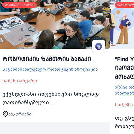
დასრულებული
დასრულ
რობოტიკის ზამთრის ბანაკი
"Find Y
იპოვე
Საგანმანათლებლო რობოტიკის ასოციაცია
მოხალ
სამ, 6 იანვარი
ა(ა)იპ 
ექვსდღიანი ინტენსიური სრულად
ახალგა
დაფინანსებული
სამ, 30
საგანმანათლებლო ბანაკი 1217
ბაკურიანი
თუ გს
წლის 30 თბილისელი
მოხალ
მოსწავლისთვის რომელთაც არ