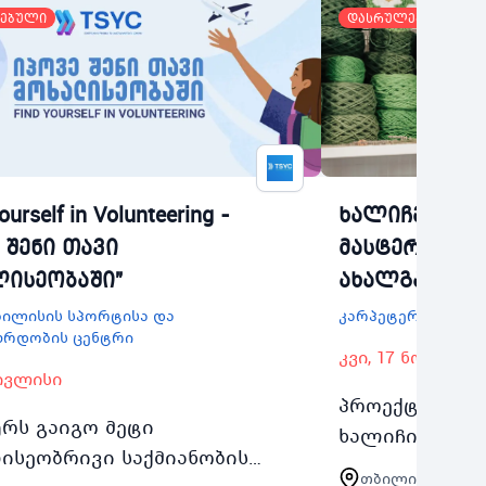
ებული
დასრულებული
ourself in Volunteering -
ხალიჩების წ
 შენი თავი
მასტერკლას
ისეობაში"
ახალგაზრდე
თბილისის სპორტისა და
კარპეტერია
ზრდობის ცენტრი
კვი, 17 ნოემბერ
 ივლისი
პროექტი წარმ
ურს გაიგო მეტი
ხალიჩის წარმ
ისეობრივი საქმიანობის
მასტერკლასე
თბილისი