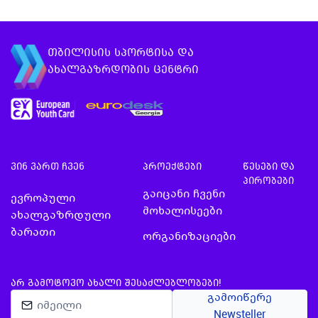
მეშვიდე გამოშვება 2024 წლის
20დან 26 სექტემბრის ჩათ…
თბილისის სპორტისა და
ახალგაზრდობის ცენტრი
ვინ ვართ ჩვენ
პროექტები
წესები და
პირობები
გაიცანი ჩვენი
ევროპული
მოხალისეები
ახალგაზრდული
ბარათი
ორგანიზაციები
ᲐᲠ ᲒᲐᲛᲝᲢᲝᲕᲝ ᲐᲮᲐᲚᲘ ᲨᲔᲡᲐᲫᲚᲔᲑᲚᲝᲑᲔᲑᲘ!
გამოიწერე
Newsteller