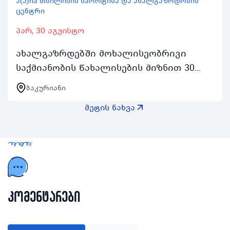
ა(ა)იპ თბილისის სპორტისა და ახალგაზრდობის
ცენტრი
პარ, 30 აგვისტო
ახალგაზრდებში მოხალისეობრივი
საქმიანობის წახალისების მიზნით 30
აგვისტოდან 3 სექტემბრის შუალედში
ბაკურიანი
ჩატარდება ახალგაზრდა მოხალისეთა
მეტის ნახვა
ბანაკი რომელიც აქტიურ…
კომენტარები