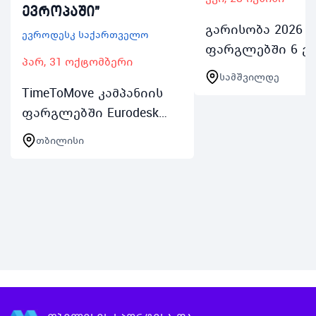
ევროპაში"
გარისობა 2026 ი
ევროდესკ საქართველო
ფარგლებში 6 ე
პარ, 31 ოქტომბერი
ჩატარდება
სამშვილდე
შემეცნებითი
TimeToMove კამპანიის
სწავლებები და
ფარგლებში Eurodesk
ლაშქრობები 14 
Georgia აცხადებს
თბილისი
წლამდე
კომიქსების დიზაინის
მოზარდებისთვი
კონკურსს მეგობრობა
ახალგაზრდების
ევროპაში გიყვარს
პირველი სწავლ
ხატვა ისტორიების
მოყოლა და
კრეატიული…