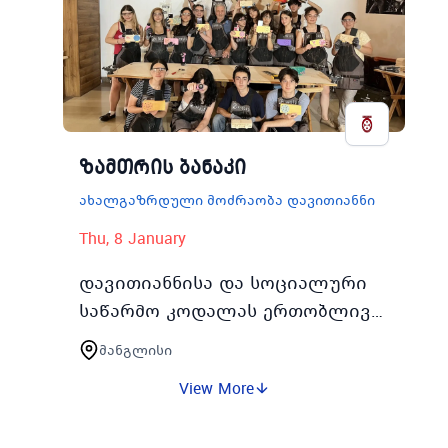
მიმართ ინტერესის გაზრდისა…
ზამთრის ბანაკი
ახალგაზრდული მოძრაობა დავითიანნი
Thu, 8 January
დავითიანნისა და სოციალური
საწარმო კოდალას ერთობლივი
პროექტის მოხალისეობა და
მანგლისი
პროფორიენტაცია გულისხმობს
View More
თემატურ შემოქმედებით ბანაკის
მოწყობას მოსწავლეახ…