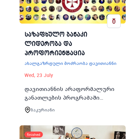
საზაფხულო ბანაკი
ლიდერობა და
პროფორიენტაცია
ახალგაზრდული მოძრაობა დავითიანნი
Wed, 23 July
დავითიანნის არაფორმალური
განათლების პროგრამაში
ჩართულ ქ თბილისის 25 საჯარო
ბაკურიანი
სკოლის
მოსწავლეახალგაზრდებში
პროფესიული სწავლების
finished