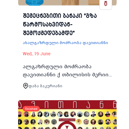
შემეცნებითი ბანაკი "გზა
წარმოსახვიდან-
შემოქმედებამდე"
ახალგაზრდული მოძრაობა დავითიანნი
Wed, 19 June
ალგაზრდული მოძრაობა
დავითიანნი ქ თბილისის მერიის
მხარდაჭერით შემოქმედებითი
დაბა ბაკურიანი
ნიჭის მქონე
მოსწავლეახალგაზრდებისათვის
აცხადებს შესარჩევ კონკურს
finished
კოდალას შრ…